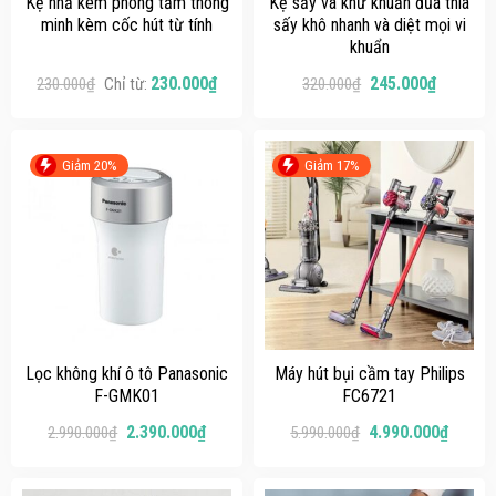
Kệ nhả kem phòng tắm thông
Kệ sấy và khử khuẩn đũa thìa
minh kèm cốc hút từ tính
sấy khô nhanh và diệt mọi vi
khuẩn
230.000
₫
245.000
₫
230.000
₫
Chỉ từ:
320.000
₫
Giảm 20%
Giảm 17%
Lọc không khí ô tô Panasonic
Máy hút bụi cầm tay Philips
F-GMK01
FC6721
2.390.000
₫
4.990.000
₫
2.990.000
₫
5.990.000
₫