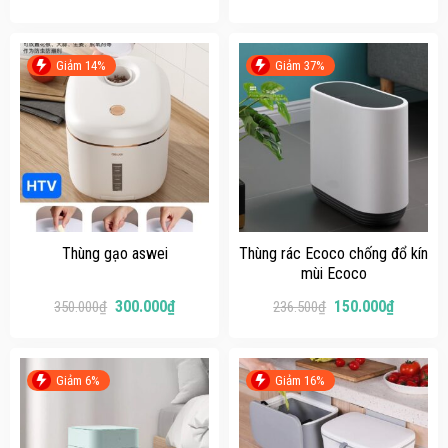
Giảm 14%
Giảm 37%
Thùng gạo aswei
Thùng rác Ecoco chống đổ kín
mùi Ecoco
300.000
₫
150.000
₫
350.000
₫
236.500
₫
Giảm 6%
Giảm 16%