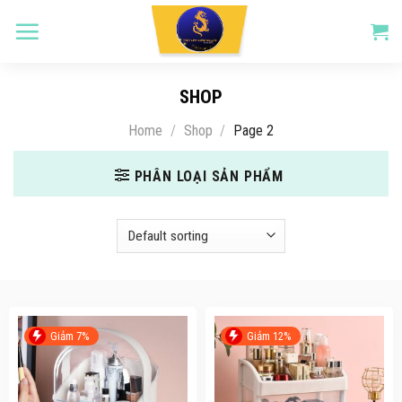
Skip
to
content
SHOP
Home
/
Shop
/
Page 2
PHÂN LOẠI SẢN PHẨM
Giảm 7%
Giảm 12%