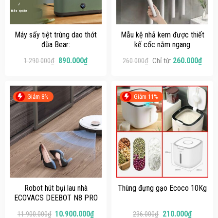
Máy sấy tiệt trùng dao thớt
Mẫu kệ nhả kem được thiết
đũa Bear:
kế cốc nằm ngang
890.000
₫
260.000
₫
1.290.000
₫
260.000
₫
Chỉ từ:
Giảm 8%
Giảm 11%
Robot hút bụi lau nhà
Thùng đựng gạo Ecoco 10Kg
ECOVACS DEEBOT N8 PRO
10.900.000
₫
210.000
₫
11.900.000
₫
236.000
₫