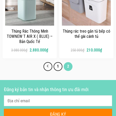
Thùng Rác Thông Minh
Thùng rác treo gắn tủ bếp có
TOWNEW T AIR X ( BLUE) –
thể gài cánh tủ
Bản Quốc Tế
2.880.000
₫
210.000
₫
3.080.000
₫
250.000
₫
1
2
Đăng ký bản tin và nhận thông tin ưu đãi mới