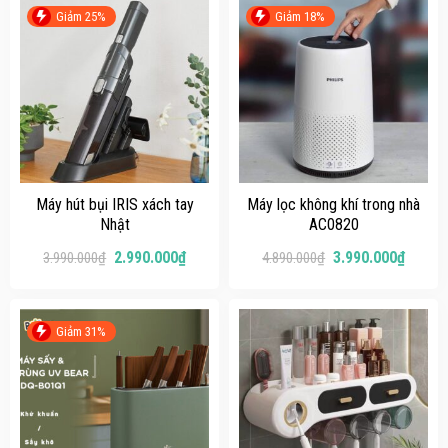
Giảm 25%
Giảm 18%
Máy hút bụi IRIS xách tay
Máy lọc không khí trong nhà
Nhật
AC0820
2.990.000
₫
3.990.000
₫
3.990.000
₫
4.890.000
₫
Giảm 31%