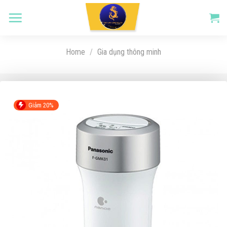
Skip
to
content
Home
/
Gia dụng thông minh
Giảm 20%