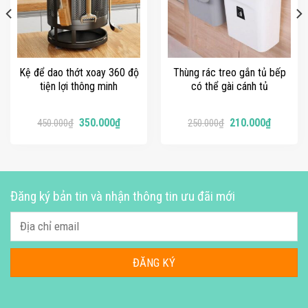
Kệ để dao thớt xoay 360 độ
Thùng rác treo gắn tủ bếp
tiện lợi thông minh
có thể gài cánh tủ
350.000
₫
210.000
₫
450.000
₫
250.000
₫
Đăng ký bản tin và nhận thông tin ưu đãi mới