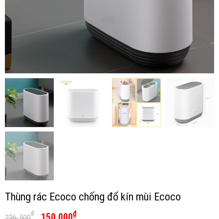
Thùng rác Ecoco chống đổ kín mùi Ecoco
₫
₫
150.000
236.500