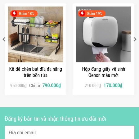
Giảm 18%
Giảm 19%
Kệ để chén bát đĩa đa năng
Hộp đựng giấy vệ sinh
trên bồn rửa
Oenon mẫu mới
790.000
₫
170.000
₫
950.000
₫
Chỉ từ:
210.000
₫
Đăng ký bản tin và nhận thông tin ưu đãi mới