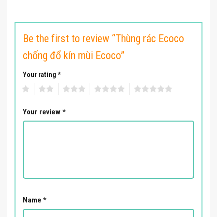
Be the first to review “Thùng rác Ecoco
chống đổ kín mùi Ecoco”
Your rating
*
1
2
3
4
5
Your review
*
Name
*