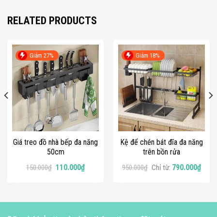
RELATED PRODUCTS
Giảm 27%
Giảm 18%
Giá treo đồ nhà bếp đa năng
Kệ để chén bát đĩa đa năng
50cm
trên bồn rửa
110.000
₫
790.000
₫
150.000
₫
950.000
₫
Chỉ từ: