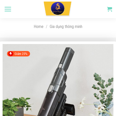
Skip
to
content
Home
/
Gia dụng thông minh
Giảm 25%