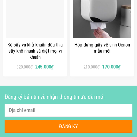
Kệ sấy và khử khuẩn đũa thìa
Hộp đựng giấy vệ sinh Oenon
sấy khô nhanh và diệt mọi vi
mẫu mới
khuẩn
245.000
₫
170.000
₫
320.000
₫
210.000
₫
Đăng ký bản tin và nhận thông tin ưu đãi mới