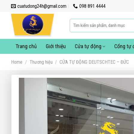
Skip
cuatudong24h@gmail.com
098 891 4444
to
content
Search
for:
Trang chủ
Giới thiệu
Cửa tự động
Cổng tự 
Home
/
Thương hiệu
/
CỬA TỰ ĐỘNG DEUTSCHTEC – ĐỨC