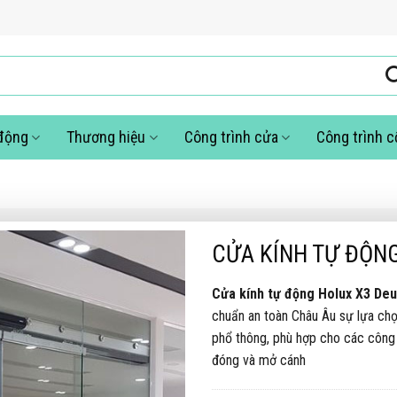
động
Thương hiệu
Công trình cửa
Công trình 
CỬA KÍNH TỰ ĐỘN
Cửa kính tự động Holux X3 De
chuẩn an toàn Châu Âu sự lựa chọ
phổ thông, phù hợp cho các công 
đóng và mở cánh