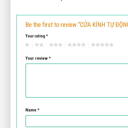
Be the first to review “CỬA KÍNH TỰ 
Your rating
*
1
2
3
4
5
Your review
*
Name
*