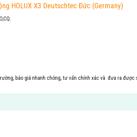
 động HOLUX X3 Deutschtec Đức (Germany)
O,CQ.
ị trường, báo giá nhanh chóng, tư vấn chính xác và đưa ra đượ