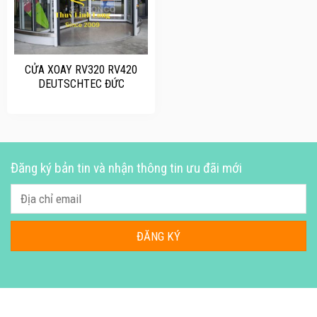
CỬA XOAY RV320 RV420
DEUTSCHTEC ĐỨC
Đăng ký bản tin và nhận thông tin ưu đãi mới