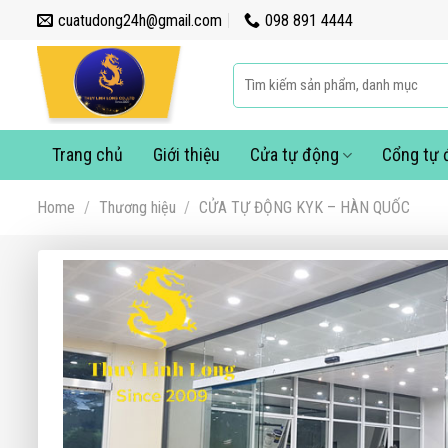
Skip
cuatudong24h@gmail.com
098 891 4444
to
content
Search
for:
Trang chủ
Giới thiệu
Cửa tự động
Cổng tự 
Home
/
Thương hiệu
/
CỬA TỰ ĐỘNG KYK – HÀN QUỐC