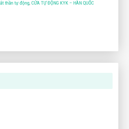
ắt thần tự động
,
CỬA TỰ ĐỘNG KYK – HÀN QUỐC