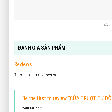
RELATED PRODUCTS
+
+
CỬA TRƯỢT CONG US TRONCO
CỬA MỞ CÁNH TỰ 
ĐÀI LOAN
SW 90 ĐÀI L