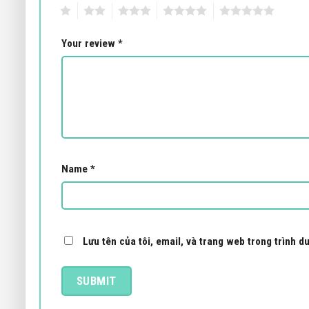
Đăng ký bản tin và nhận thông tin ưu đã
THÔNG TIN CÔNG TY
DANH MỤ
Showroom:
243D Vườn Lài, P. Phú Thọ Hòa,
Cửa tự động
Q.Tân Phú,TPHCM
Cổng tự động
Kho hàng:
45 Đường Miếu Bình Đông, Bình
Barrier tự độ
Hưng Hòa A, Bình Tân, TPHCM
Cổng xếp tự 
Điện Thoại:
(028) 22 497 999 - Hotline: 098
Cổng kiểm so
891 4444
Email:
cuatudong24h@gmail.com