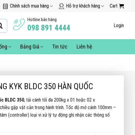
Chính sách mua hàng
Hỗ trợ khách hàng
Cart
Hotline bán hàng
Login
098 891 4444
cổng
Bảng Giá
Tin tức
Liên hệ
NG KYK BLDC 350 HÀN QUỐC
ốc BLDC 350
, tải cánh tối đa 200kg x 01 hoặc 02 x
chiều gặp vật cản trong hành trình. Tốc độ mở cánh 100mm –
âm (controller) loại vi xử lý tự động ghi nhận các thông số