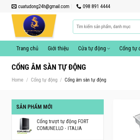
Skip
cuatudong24h@gmail.com
098 891 4444
to
content
Search
for:
Trang chủ
Giới thiệu
Cửa tự động
Cổng tự 
CỔNG ÂM SÀN TỰ ĐỘNG
Home
/
Cổng tự động
/
Cổng âm sàn tự động
SẢN PHẨM MỚI
Cổng trượt tự động FORT
COMUNELLO - ITALIA